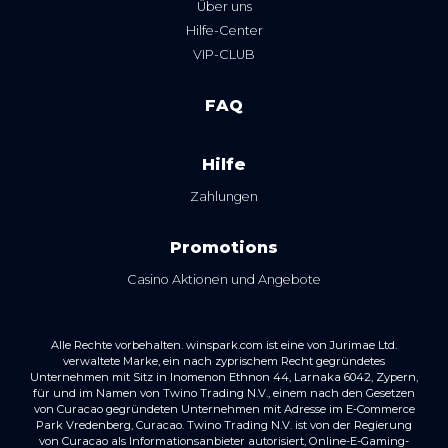
Über uns
Hilfe-Center
VIP-CLUB
FAQ
Hilfe
Zahlungen
Promotions
Casino Aktionen und Angebote
Alle Rechte vorbehalten. winspark.com ist eine von Jurimae Ltd.
verwaltete Marke, ein nach
zyprischem Recht gegründetes
Unternehmen mit Sitz in Inomenon Ethnon 44, Larnaka 6042, Zypern,
für und im Namen von Twino Trading N.V.,
einem nach den Gesetzen
von Curacao gegründeten Unternehmen mit Adresse im E-Commerce
Park Vredenberg, Curacao. Twino Trading N.V. ist von der Regierung
von Curacao als Informationsanbieter autorisiert, Online-E-Gaming-